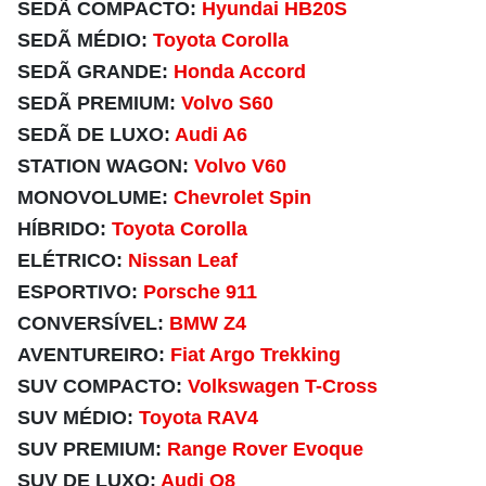
SEDÃ COMPACTO:
Hyundai HB20S
SEDÃ MÉDIO:
Toyota Corolla
SEDÃ GRANDE:
Honda Accord
SEDÃ PREMIUM:
Volvo S60
SEDÃ DE LUXO:
Audi A6
STATION WAGON:
Volvo V60
MONOVOLUME:
Chevrolet Spin
HÍBRIDO:
Toyota Corolla
ELÉTRICO:
Nissan Leaf
ESPORTIVO:
Porsche 911
CONVERSÍVEL:
BMW Z4
AVENTUREIRO:
Fiat Argo Trekking
SUV COMPACTO:
Volkswagen T-Cross
SUV MÉDIO:
Toyota RAV4
SUV PREMIUM:
Range Rover Evoque
SUV DE LUXO:
Audi Q8