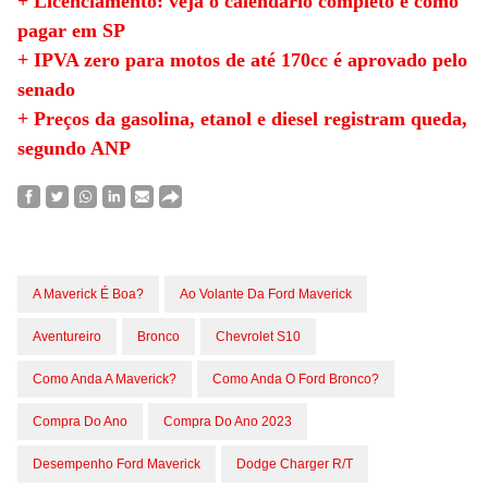
+ Licenciamento: veja o calendário completo e como
pagar em SP
+ IPVA zero para motos de até 170cc é aprovado pelo
senado
+ Preços da gasolina, etanol e diesel registram queda,
segundo ANP
A Maverick É Boa?
Ao Volante Da Ford Maverick
Aventureiro
Bronco
Chevrolet S10
Como Anda A Maverick?
Como Anda O Ford Bronco?
Compra Do Ano
Compra Do Ano 2023
Desempenho Ford Maverick
Dodge Charger R/T