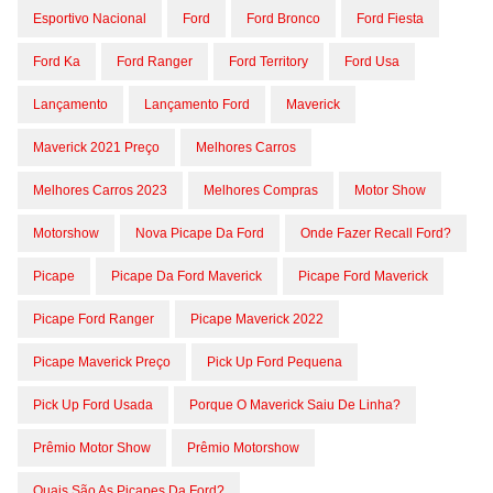
Esportivo Nacional
Ford
Ford Bronco
Ford Fiesta
Ford Ka
Ford Ranger
Ford Territory
Ford Usa
Lançamento
Lançamento Ford
Maverick
Maverick 2021 Preço
Melhores Carros
Melhores Carros 2023
Melhores Compras
Motor Show
Motorshow
Nova Picape Da Ford
Onde Fazer Recall Ford?
Picape
Picape Da Ford Maverick
Picape Ford Maverick
Picape Ford Ranger
Picape Maverick 2022
Picape Maverick Preço
Pick Up Ford Pequena
Pick Up Ford Usada
Porque O Maverick Saiu De Linha?
Prêmio Motor Show
Prêmio Motorshow
Quais São As Picapes Da Ford?