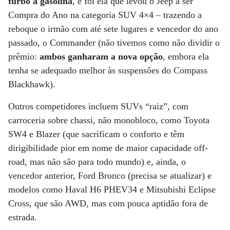
turbo a gasolina
, e foi ela que levou o Jeep a ser
Compra do Ano na categoria SUV 4×4 – trazendo a
reboque o irmão com até sete lugares e vencedor do ano
passado, o Commander (não tivemos como não dividir o
prêmio:
ambos ganharam a nova opção
, embora ela
tenha se adequado melhor às suspensões do Compass
Blackhawk).
Outros competidores incluem SUVs “raiz”, com
carroceria sobre chassi, não monobloco, como Toyota
SW4 e Blazer (que sacrificam o conforto e têm
dirigibilidade pior em nome de maior capacidade off-
road, mas não são para todo mundo) e, ainda, o
vencedor anterior, Ford Bronco (precisa se atualizar) e
modelos como Haval H6 PHEV34 e Mitsubishi Eclipse
Cross, que são AWD, mas com pouca aptidão fora de
estrada.