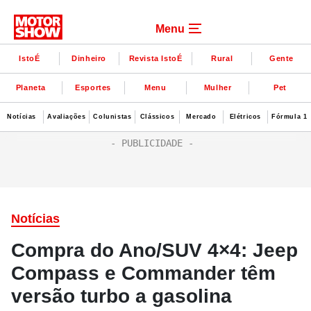
Menu
IstoÉ
Dinheiro
Revista IstoÉ
Rural
Gente
Planeta
Esportes
Menu
Mulher
Pet
Notícias
Avaliações
Colunistas
Clássicos
Mercado
Elétricos
Fórmula 1
Notícias
Compra do Ano/SUV 4×4: Jeep
Compass e Commander têm
versão turbo a gasolina