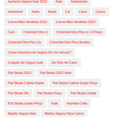
Aumento Seguro Auto 2023
Auto
Automóveis
Automóvel
Autos
Brasil
Car
Carro
Carros
Carros Mais Vendidos 2022
Carros Mais Vendidos 2023
Cars
Chevrolet Onix Lt
Chevrolet Onix Plus Lt 1.0 Preço
Chevrolet Onix Plus Ltz
Chevrolet Onix Plus Versões
Como Funciona Um Seguro De Um Veículo?
Cotação De Seguro Auto
De Olho No Carro
Fiat Strada 2023
Fiat Strada 2023 Valor
Fiat Strada Cabine Dupla
Fiat Strada Cabine Dupla Preço
Fiat Strada Olx
Fiat Strada Preço
Fiat Strada Usada
Fiat Strada Usado Preço
Hoje
Hyundai Creta
Mapfre Seguro Auto
Melhor Seguro Para Carros