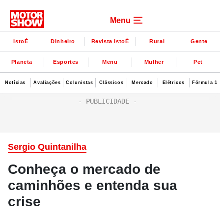
Menu
IstoÉ
Dinheiro
Revista IstoÉ
Rural
Gente
Planeta
Esportes
Menu
Mulher
Pet
Notícias
Avaliações
Colunistas
Clássicos
Mercado
Elétricos
Fórmula 1
Sergio Quintanilha
Conheça o mercado de
caminhões e entenda sua
crise