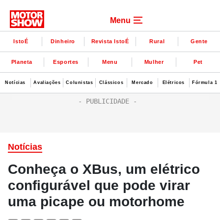
Menu
IstoÉ
Dinheiro
Revista IstoÉ
Rural
Gente
Planeta
Esportes
Menu
Mulher
Pet
Notícias
Avaliações
Colunistas
Clássicos
Mercado
Elétricos
Fórmula 1
Notícias
Conheça o XBus, um elétrico
configurável que pode virar
uma picape ou motorhome