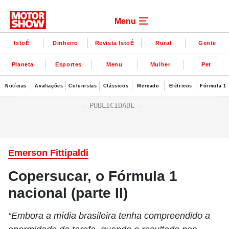
Menu
IstoÉ
Dinheiro
Revista IstoÉ
Rural
Gente
Planeta
Esportes
Menu
Mulher
Pet
Notícias
Avaliações
Colunistas
Clássicos
Mercado
Elétricos
Fórmula 1
Emerson Fittipaldi
Copersucar, o Fórmula 1
nacional (parte II)
“Embora a mídia brasileira tenha compreendido a