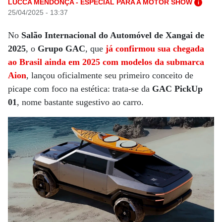
LUCCA MENDONÇA - ESPECIAL PARA A MOTOR SHOW
i
25/04/2025 - 13:37
No
Salão Internacional do Automóvel de Xangai de
2025
, o
Grupo GAC
, que
já confirmou sua chegada
ao Brasil ainda em 2025 com modelos da submarca
Aion
, lançou oficialmente seu primeiro conceito de
picape com foco na estética: trata-se da
GAC PickUp
01
, nome bastante sugestivo ao carro.