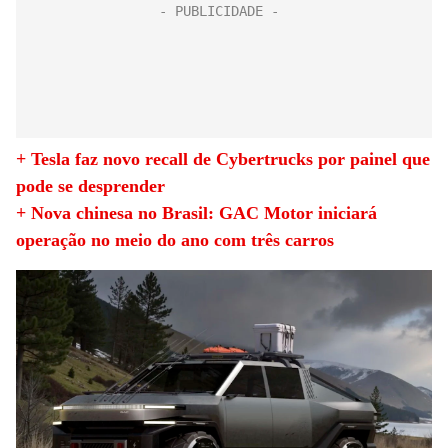
+ Tesla faz novo recall de Cybertrucks por painel que
pode se desprender
+ Nova chinesa no Brasil: GAC Motor iniciará
operação no meio do ano com três carros