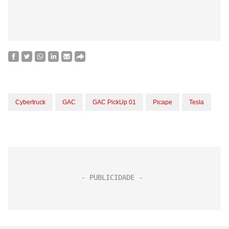
Cybertruck
GAC
GAC PickUp 01
Picape
Tesla