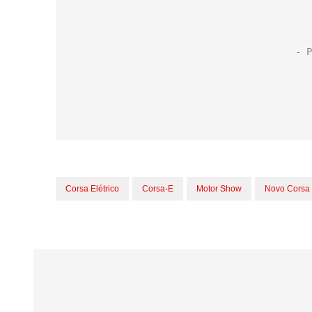
Corsa Elétrico
Corsa-E
Motor Show
Novo Corsa