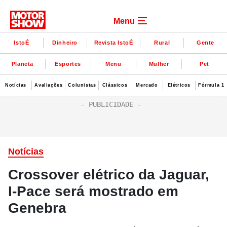
Menu
IstoÉ
Dinheiro
Revista IstoÉ
Rural
Gente
Planeta
Esportes
Menu
Mulher
Pet
Notícias
Avaliações
Colunistas
Clássicos
Mercado
Elétricos
Fórmula 1
Notícias
Crossover elétrico da Jaguar,
I-Pace será mostrado em
Genebra