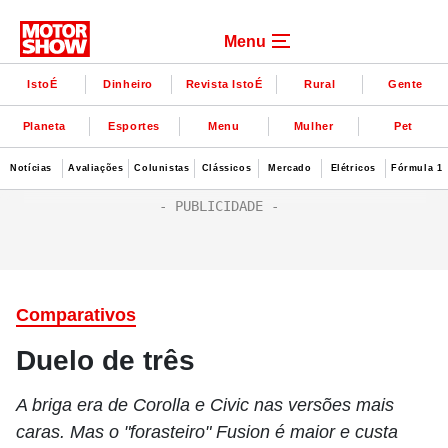
Menu
IstoÉ
Dinheiro
Revista IstoÉ
Rural
Gente
Planeta
Esportes
Menu
Mulher
Pet
Notícias
Avaliações
Colunistas
Clássicos
Mercado
Elétricos
Fórmula 1
Comparativos
Duelo de três
A briga era de Corolla e Civic nas versões mais
caras. Mas o "forasteiro" Fusion é maior e custa