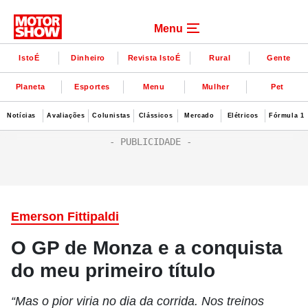
Menu
IstoÉ
Dinheiro
Revista IstoÉ
Rural
Gente
Planeta
Esportes
Menu
Mulher
Pet
Notícias
Avaliações
Colunistas
Clássicos
Mercado
Elétricos
Fórmula 1
Emerson Fittipaldi
O GP de Monza e a conquista
do meu primeiro título
“Mas o pior viria no dia da corrida. Nos treinos