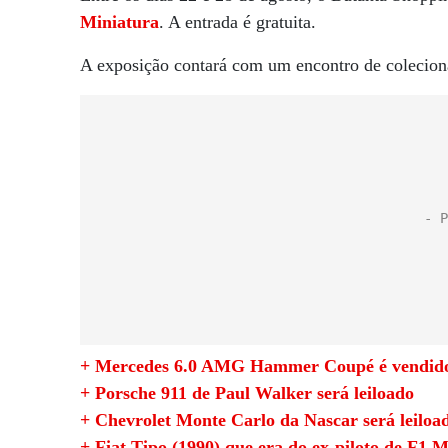
Miniatura
. A entrada é gratuita.
A exposição contará com um encontro de coleciona
+ Mercedes 6.0 AMG Hammer Coupé é vendido
+ Porsche 911 de Paul Walker será leiloado
+ Chevrolet Monte Carlo da Nascar será leiloa
+ Fiat Tipo (1990) que era do ex-piloto de F1 M