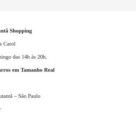
antã Shopping
s Carol
ingo das 14h às 20h.
Carros em Tamanho Real
utantã – São Paulo
r