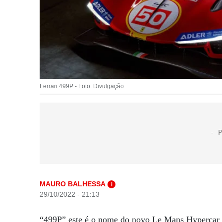
Ferrari 499P - Foto: Divulgação
MAURO BALHESSA
i
29/10/2022 - 21:13
“499P” este é o nome do novo Le Mans Hypercar 