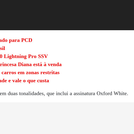
tado para PCD
sil
50 Lightning Pro SSV
rincesa Diana está à venda
 carros em zonas restritas
de e vale o que custa
em duas tonalidades, que inclui a assinatura Oxford White.