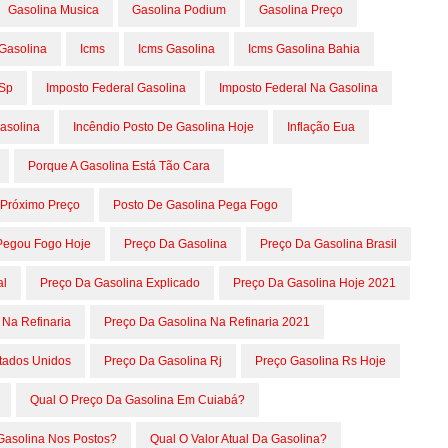
Gasolina Musica
Gasolina Podium
Gasolina Preço
Gasolina
Icms
Icms Gasolina
Icms Gasolina Bahia
 Sp
Imposto Federal Gasolina
Imposto Federal Na Gasolina
asolina
Incêndio Posto De Gasolina Hoje
Inflação Eua
Porque A Gasolina Está Tão Cara
 Próximo Preço
Posto De Gasolina Pega Fogo
Pegou Fogo Hoje
Preço Da Gasolina
Preço Da Gasolina Brasil
al
Preço Da Gasolina Explicado
Preço Da Gasolina Hoje 2021
 Na Refinaria
Preço Da Gasolina Na Refinaria 2021
tados Unidos
Preço Da Gasolina Rj
Preço Gasolina Rs Hoje
Qual O Preço Da Gasolina Em Cuiabá?
Gasolina Nos Postos?
Qual O Valor Atual Da Gasolina?