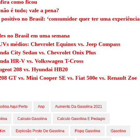
fira como ficou
não é tudo; vale a pena?
ositivo no Brasil: ‘consumidor quer ter uma experiência
des no Brasil em uma semana
SUVs médios: Chevrolet Equinox vs. Jeep Compass
nda City Sedan vs. Chevrolet Onix Plus
onda HR-V vs. Volkswagen T-Cross
eugeot 208 vs. Hyundai HB20
208 GT vs. Mini Cooper SE vs. Fiat 500e vs. Renault Zoe
olina Aqui Perto
Anp
Aumento Da Gasolina 2021
lina
Calculo Gasolina
Calculo Gasolina E Pedagio
 Km
Explosão Posto De Gasolina
Fispq Gasolina
Gasolina