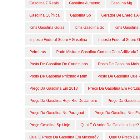
Gasolina 7 Reais
Gasolina Aumento
Gasolina Mg
Gasolina Química
Gasolina Sp
Gerador De Energia A 
Icms Gasolina Goias
Icms Gasolina Sc
Icms Gasolina
Imposto Federal Sobre A Gasolina
Imposto Federal Sobre G
Petrobras
Pode Misturar Gasolina Comum Com Aditivada?
Posto De Gasolina Do Corinthians
Posto De Gasolina Mais
Posto De Gasolina Próximo A Mim
Posto De Gasolina Que 
Preço Da Gasolina Em 2013
Preço Da Gasolina Em Portug
Preço Da Gasolina Hoje Rio De Janeiro
Preço Da Gasolina
Preço Da Gasolina No Paraguai
Preço Da Gasolina Nos Es
Preço Gasolina Sp Hoje
Qual É O Valor Da Gasolina Hoje?
Qual O Preço Da Gasolina Em Mossoró?
Qual O Preço Da 