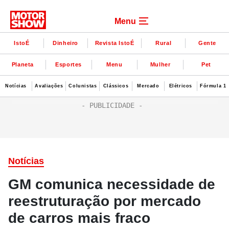
Menu
IstoÉ
Dinheiro
Revista IstoÉ
Rural
Gente
Planeta
Esportes
Menu
Mulher
Pet
Notícias
Avaliações
Colunistas
Clássicos
Mercado
Elétricos
Fórmula 1
Notícias
GM comunica necessidade de
reestruturação por mercado
de carros mais fraco