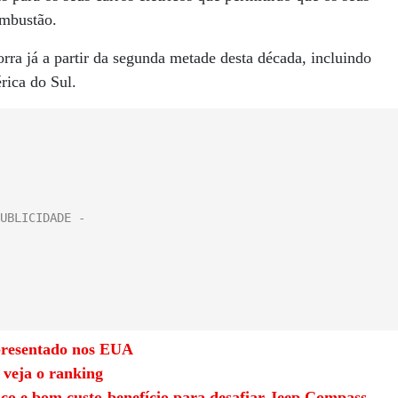
ombustão.
rra já a partir da segunda metade desta década, incluindo
ica do Sul.
presentado nos EUA
 veja o ranking
ço e bom custo-benefício para desafiar Jeep Compass