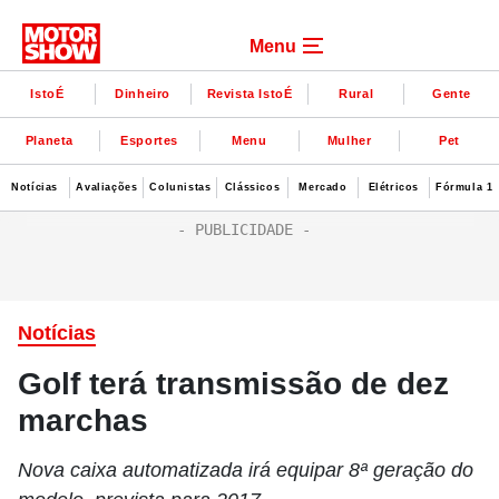
Menu
IstoÉ
Dinheiro
Revista IstoÉ
Rural
Gente
Planeta
Esportes
Menu
Mulher
Pet
Notícias
Avaliações
Colunistas
Clássicos
Mercado
Elétricos
Fórmula 1
Notícias
Golf terá transmissão de dez
marchas
Nova caixa automatizada irá equipar 8ª geração do