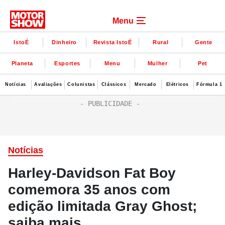
Menu
IstoÉ
Dinheiro
Revista IstoÉ
Rural
Gente
Planeta
Esportes
Menu
Mulher
Pet
Notícias
Avaliações
Colunistas
Clássicos
Mercado
Elétricos
Fórmula 1
Notícias
Harley-Davidson Fat Boy
comemora 35 anos com
edição limitada Gray Ghost;
saiba mais