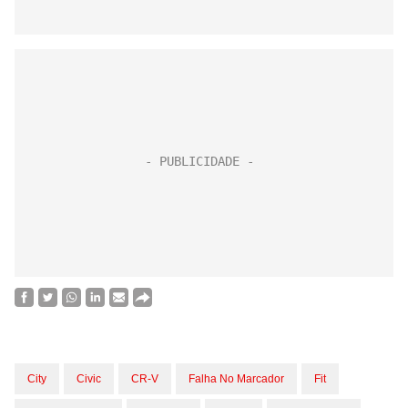
City
Civic
CR-V
Falha No Marcador
Fit