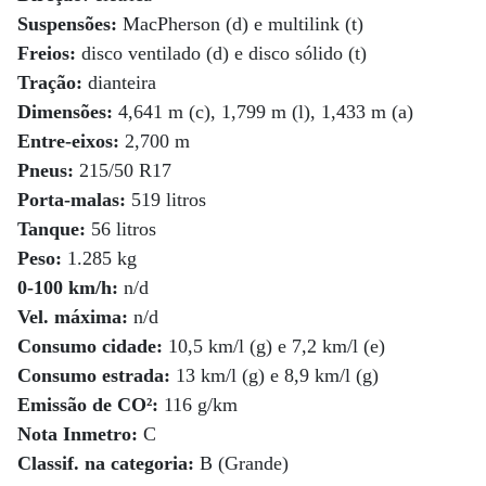
Suspensões:
MacPherson (d) e multilink (t)
Freios:
disco ventilado (d) e disco sólido (t)
Tração:
dianteira
Dimensões:
4,641 m (c), 1,799 m (l), 1,433 m (a)
Entre-eixos:
2,700 m
Pneus:
215/50 R17
Porta-malas:
519 litros
Tanque:
56 litros
Peso:
1.285 kg
0-100 km/h:
n/d
Vel. máxima:
n/d
Consumo cidade:
10,5 km/l (g) e 7,2 km/l (e)
Consumo estrada:
13 km/l (g) e 8,9 km/l (g)
Emissão de CO²:
116 g/km
Nota Inmetro:
C
Classif. na categoria:
B (Grande)