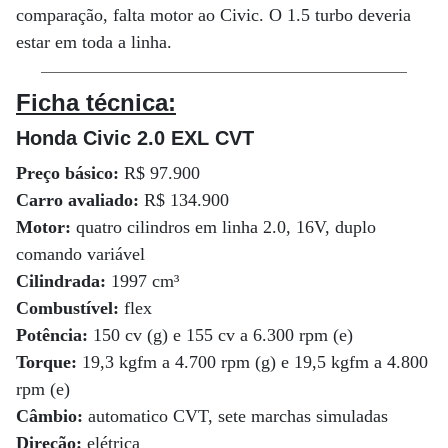
comparação, falta motor ao Civic. O 1.5 turbo deveria
estar em toda a linha.
Ficha técnica:
Honda Civic 2.0 EXL CVT
Preço básico:
R$ 97.900
Carro avaliado:
R$ 134.900
Motor:
quatro cilindros em linha 2.0, 16V, duplo
comando variável
Cilindrada:
1997 cm³
Combustível:
flex
Potência:
150 cv (g) e 155 cv a 6.300 rpm (e)
Torque:
19,3 kgfm a 4.700 rpm (g) e 19,5 kgfm a 4.800
rpm (e)
Câmbio:
automatico CVT, sete marchas simuladas
Direção:
elétrica