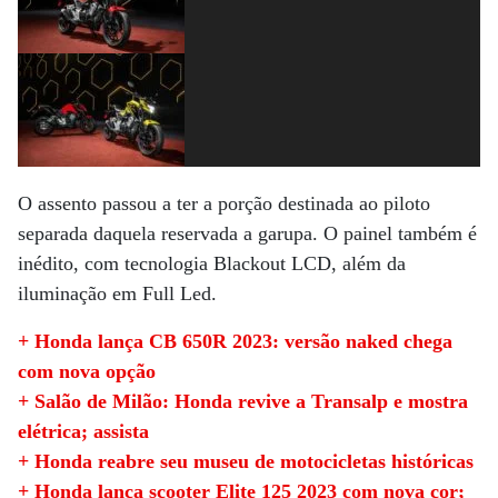
O assento passou a ter a porção destinada ao piloto
separada daquela reservada a garupa. O painel também é
inédito, com tecnologia Blackout LCD, além da
iluminação em Full Led.
+ Honda lança CB 650R 2023: versão naked chega
com nova opção
+ Salão de Milão: Honda revive a Transalp e mostra
elétrica; assista
+ Honda reabre seu museu de motocicletas históricas
+ Honda lança scooter Elite 125 2023 com nova cor;