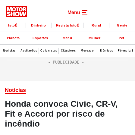
Menu
IstoÉ
Dinheiro
Revista IstoÉ
Rural
Gente
Planeta
Esportes
Menu
Mulher
Pet
Notícias
Avaliações
Colunistas
Clássicos
Mercado
Elétricos
Fórmula 1
Notícias
Honda convoca Civic, CR-V,
Fit e Accord por risco de
incêndio