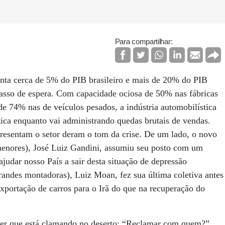
Para compartilhar:
enta cerca de 5% do PIB brasileiro e mais de 20% do PIB
asso de espera. Com capacidade ociosa de 50% nas fábricas
e 74% nas de veículos pesados, a indústria automobilística
ítica enquanto vai administrando quedas brutais de vendas.
presentam o setor deram o tom da crise. De um lado, o novo
 menores), José Luiz Gandini, assumiu seu posto com um
ajudar nosso País a sair desta situação de depressão
randes montadoras), Luiz Moan, fez sua última coletiva antes
xportação de carros para o Irã do que na recuperação do
ecer que está clamando no deserto: “Reclamar com quem?”