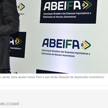
r, gente, para ajudar nosso País a sair desta situação de depressão econômica”.