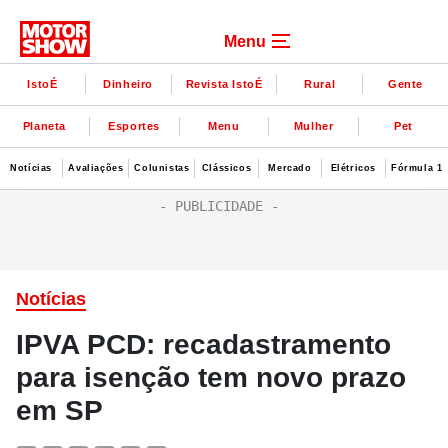
Menu
IstoÉ
Dinheiro
Revista IstoÉ
Rural
Gente
Planeta
Esportes
Menu
Mulher
Pet
Notícias
Avaliações
Colunistas
Clássicos
Mercado
Elétricos
Fórmula 1
Notícias
IPVA PCD: recadastramento
para isenção tem novo prazo
em SP