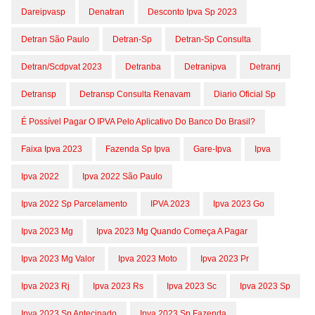
Dareipvasp
Denatran
Desconto Ipva Sp 2023
Detran São Paulo
Detran-Sp
Detran-Sp Consulta
Detran/scdpvat 2023
Detranba
Detranipva
Detranrj
Detransp
Detransp Consulta Renavam
Diario Oficial Sp
É Possível Pagar O IPVA Pelo Aplicativo Do Banco Do Brasil?
Faixa Ipva 2023
Fazenda Sp Ipva
Gare-Ipva
Ipva
Ipva 2022
Ipva 2022 São Paulo
Ipva 2022 Sp Parcelamento
IPVA 2023
Ipva 2023 Go
Ipva 2023 Mg
Ipva 2023 Mg Quando Começa A Pagar
Ipva 2023 Mg Valor
Ipva 2023 Moto
Ipva 2023 Pr
Ipva 2023 Rj
Ipva 2023 Rs
Ipva 2023 Sc
Ipva 2023 Sp
Ipva 2023 Sp Antecipado
Ipva 2023 Sp Fazenda