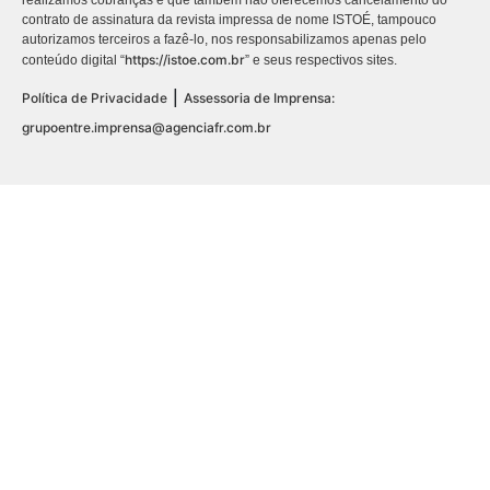
realizamos cobranças e que também não oferecemos cancelamento do
contrato de assinatura da revista impressa de nome ISTOÉ, tampouco
autorizamos terceiros a fazê-lo, nos responsabilizamos apenas pelo
https://istoe.com.br
conteúdo digital “
” e seus respectivos sites.
|
Política de Privacidade
Assessoria de Imprensa:
grupoentre.imprensa@agenciafr.com.br