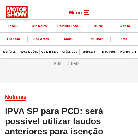
Menu
IstoÉ
Dinheiro
Revista IstoÉ
Rural
Gente
Planeta
Esportes
Menu
Mulher
Pet
Notícias
Avaliações
Colunistas
Clássicos
Mercado
Elétricos
Fórmula 1
Notícias
IPVA SP para PCD: será
possível utilizar laudos
anteriores para isenção