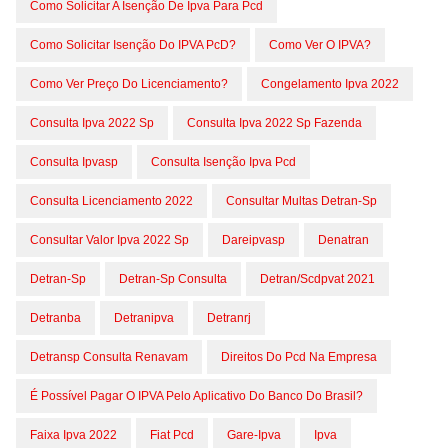
Como Solicitar A Isenção De Ipva Para Pcd
Como Solicitar Isenção Do IPVA PcD?
Como Ver O IPVA?
Como Ver Preço Do Licenciamento?
Congelamento Ipva 2022
Consulta Ipva 2022 Sp
Consulta Ipva 2022 Sp Fazenda
Consulta Ipvasp
Consulta Isenção Ipva Pcd
Consulta Licenciamento 2022
Consultar Multas Detran-Sp
Consultar Valor Ipva 2022 Sp
Dareipvasp
Denatran
Detran-Sp
Detran-Sp Consulta
Detran/scdpvat 2021
Detranba
Detranipva
Detranrj
Detransp Consulta Renavam
Direitos Do Pcd Na Empresa
É Possível Pagar O IPVA Pelo Aplicativo Do Banco Do Brasil?
Faixa Ipva 2022
Fiat Pcd
Gare-Ipva
Ipva