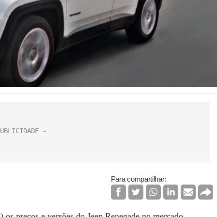
Para compartilhar:
23) os preços e versões do Jeep Renegade no mercado