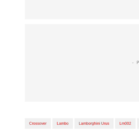
Crossover
Lambo
Lamborghini Urus
Lm002