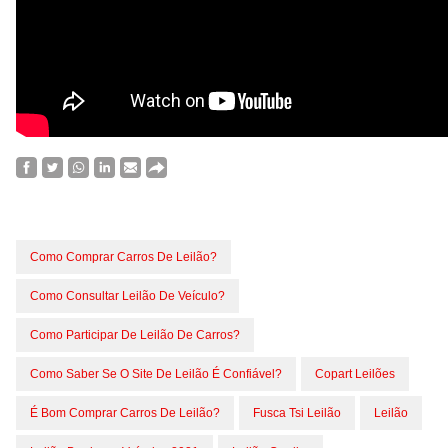
Como Comprar Carros De Leilão?
Como Consultar Leilão De Veículo?
Como Participar De Leilão De Carros?
Como Saber Se O Site De Leilão É Confiável?
Copart Leilões
É Bom Comprar Carros De Leilão?
Fusca Tsi Leilão
Leilão