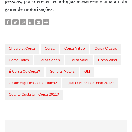
pessoas, por oferecer tecnologias acessíveis e uma ampla
gama de motorizações.
Chevrolet Corsa
Corsa
Corsa Antigo
Corsa Classic
Corsa Hatch
Corsa Sedan
Corsa Valor
Corsa Wind
É Corsa Ou Corça?
General Motors
GM
O Que Significa Corsa Hatch?
Qual O Valor Do Corsa 2013?
Quanto Custa Um Corsa 2011?