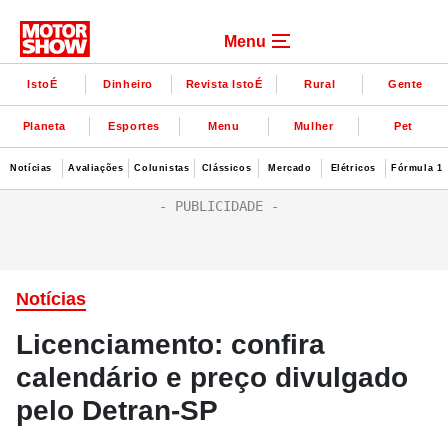
Menu
IstoÉ
Dinheiro
Revista IstoÉ
Rural
Gente
Planeta
Esportes
Menu
Mulher
Pet
Notícias
Avaliações
Colunistas
Clássicos
Mercado
Elétricos
Fórmula 1
Notícias
Licenciamento: confira
calendário e preço divulgado
pelo Detran-SP