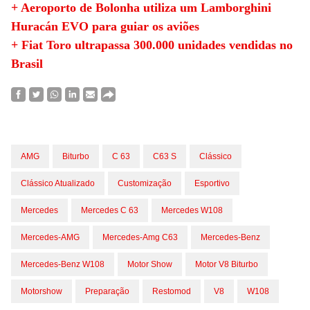
+ Aeroporto de Bolonha utiliza um Lamborghini
Huracán EVO para guiar os aviões
+ Fiat Toro ultrapassa 300.000 unidades vendidas no
Brasil
AMG
Biturbo
C 63
C63 S
Clássico
Clássico Atualizado
Customização
Esportivo
Mercedes
Mercedes C 63
Mercedes W108
Mercedes-AMG
Mercedes-Amg C63
Mercedes-Benz
Mercedes-Benz W108
Motor Show
Motor V8 Biturbo
Motorshow
Preparação
Restomod
V8
W108