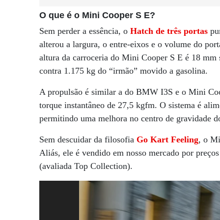
O que é o Mini Cooper S E?
Sem perder a essência, o
Hatch de três portas
pur
alterou a largura, o entre-eixos e o volume do por
altura da carroceria do Mini Cooper S E é 18 mm s
contra 1.175 kg do “irmão” movido a gasolina.
A propulsão
é similar a do BMW I3S e o Mini Coo
torque instantâneo de 27,5 kgfm. O sistema é ali
permitindo uma melhora no centro de gravidade d
Sem descuidar da filosofia
Go Kart Feeling
, o M
Aliás, ele é vendido em nosso mercado por preço
(avaliada Top Collection).