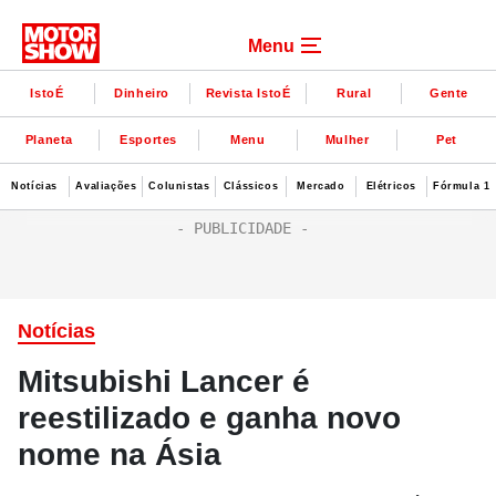
Menu
IstoÉ
Dinheiro
Revista IstoÉ
Rural
Gente
Planeta
Esportes
Menu
Mulher
Pet
Notícias
Avaliações
Colunistas
Clássicos
Mercado
Elétricos
Fórmula 1
Notícias
Mitsubishi Lancer é
reestilizado e ganha novo
nome na Ásia