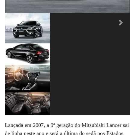
Previous
Next
Lançada em 2007, a 9ª geração do Mitsubishi Lancer sai
de linha neste ano e será a última do sedã nos Estados