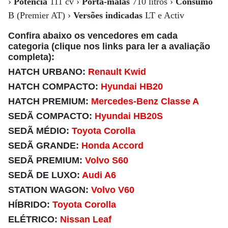
›
Potência
111 cv ›
Porta-malas
710 litros ›
Consumo
B (Premier AT) ›
Versões indicadas
LT e Activ
Confira abaixo os vencedores em cada
categoria (clique nos links para ler a avaliação
completa):
HATCH URBANO:
Renault Kwid
HATCH COMPACTO:
Hyundai HB20
HATCH PREMIUM:
Mercedes-Benz Classe A
SEDÃ COMPACTO:
Hyundai HB20S
SEDÃ MÉDIO:
Toyota Corolla
SEDÃ GRANDE:
Honda Accord
SEDÃ PREMIUM:
Volvo S60
SEDÃ DE LUXO:
Audi A6
STATION WAGON:
Volvo V60
HÍBRIDO:
Toyota Corolla
ELÉTRICO:
Nissan Leaf