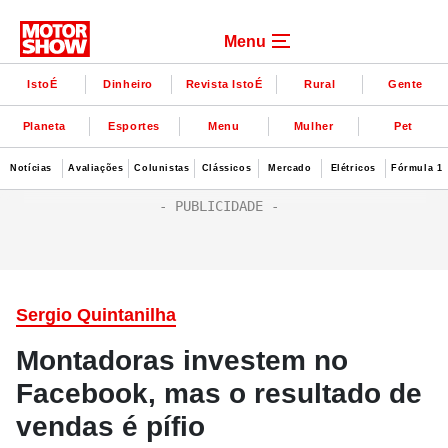
Menu
IstoÉ
Dinheiro
Revista IstoÉ
Rural
Gente
Planeta
Esportes
Menu
Mulher
Pet
Notícias
Avaliações
Colunistas
Clássicos
Mercado
Elétricos
Fórmula 1
Sergio Quintanilha
Montadoras investem no
Facebook, mas o resultado de
vendas é pífio