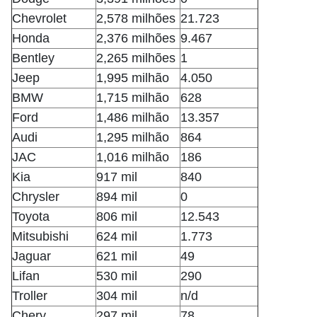
Chevrolet
2,578 milhões
21.723
Honda
2,376 milhões
9.467
Bentley
2,265 milhões
1
Jeep
1,995 milhão
4.050
BMW
1,715 milhão
628
Ford
1,486 milhão
13.357
Audi
1,295 milhão
864
JAC
1,016 milhão
186
Kia
917 mil
840
Chrysler
894 mil
0
Toyota
806 mil
12.543
Mitsubishi
624 mil
1.773
Jaguar
621 mil
49
Lifan
530 mil
290
Troller
304 mil
n/d
Chery
297 mil
78