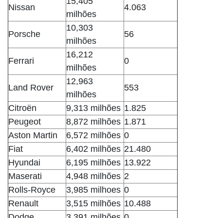
15,405
Nissan
4.063
milhões
10,303
Porsche
56
milhões
16,212
Ferrari
0
milhões
12,963
Land Rover
553
milhões
Citroën
9,313 milhões
1.825
Peugeot
8,872 milhões
1.871
Aston Martin
6,572 milhões
0
Fiat
6,402 milhões
21.480
Hyundai
6,195 milhões
13.922
Maserati
4,948 milhões
2
Rolls-Royce
3,985 milhoes
0
Renault
3,515 milhões
10.488
Dodge
3,391 milhões
0