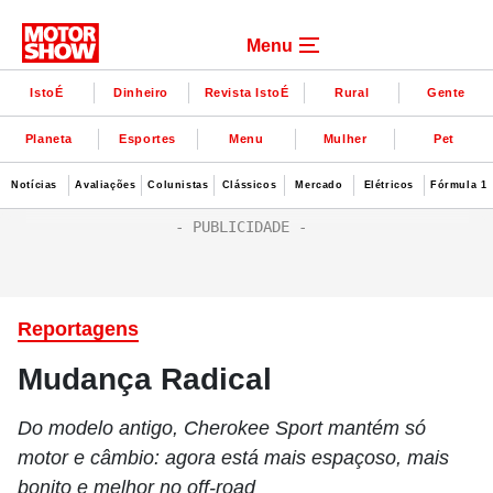
Menu
IstoÉ
Dinheiro
Revista IstoÉ
Rural
Gente
Planeta
Esportes
Menu
Mulher
Pet
Notícias
Avaliações
Colunistas
Clássicos
Mercado
Elétricos
Fórmula 1
Reportagens
Mudança Radical
Do modelo antigo, Cherokee Sport mantém só
motor e câmbio: agora está mais espaçoso, mais
bonito e melhor no off-road