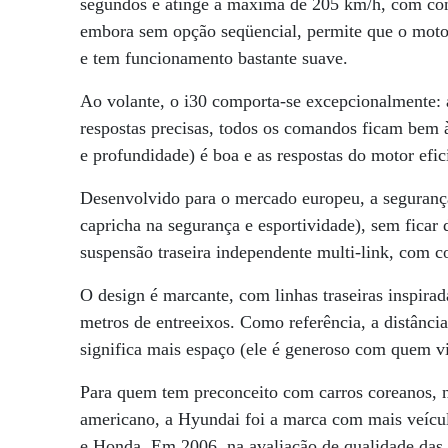
segundos e atinge a máxima de 205 km/h, com con
embora sem opção seqüencial, permite que o motor
e tem funcionamento bastante suave.
Ao volante, o i30 comporta-se excepcionalmente: a
respostas precisas, todos os comandos ficam bem 
e profundidade) é boa e as respostas do motor efi
Desenvolvido para o mercado europeu, a segurança
capricha na segurança e esportividade), sem fica
suspensão traseira independente multi-link, com
O design é marcante, com linhas traseiras inspi
metros de entreeixos. Como referência, a distânci
significa mais espaço (ele é generoso com quem via
Para quem tem preconceito com carros coreanos, na
americano, a Hyundai foi a marca com mais veícul
e Honda. Em 2006, na avaliação de qualidade das m