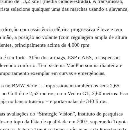
sumo de 13,2 km/l (média cidade/estrada). A transmissão,
ista selecione qualquer uma das marchas usando a alavanca,
 direção com assistência elétrica progressiva é leve e tem
à mão, a posição ao volante (com regulagem ampla de altura
cientes, principalmente acima de 4.000 rpm.
 é seu forte. Além dos airbags, ESP e ABS, a suspensão
r devendo conforto. Tem sistema MacPherson na dianteira e
 comportamento exemplar em curvas e emergências.
radas no BMW Série 1. Impressionam também os seus 2,65
a no Golf é de 2,52 metros, e no Vectra GT, 2,60 metros. Isso
ja no banco traseiro – e porta-malas de 340 litros.
s avaliações do “Strategic Vision”, instituto de pesquisas
os no topo da lista de qualidade em 2007, superando Toyota
arcas, bateu a Toyota e ficou atrás apenas da Porsche e da