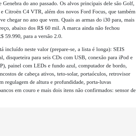
e Genebra do ano passado. Os alvos principais dele são Golf,
a e Citroën C4 VTR, além dos novos Ford Focus, que também
eve chegar no ano que vem. Quais as armas do i30 para, mais
preço, abaixo dos R$ 60 mil. A marca ainda não fechou
$ 59.990, para a versão 2.0.
á incluído neste valor (prepare-se, a lista é longa): SEIS
tal, disqueteira para seis CDs com USB, conexão para iPod e
SP), painel com LEDs e fundo azul, computador de bordo,
ostos de cabeça ativos, teto-solar, portaóculos, retrovisor
m regulagem de altura e profundidade, porta-luvas
, bancos em couro e mais dois itens não confirmados: sensor de