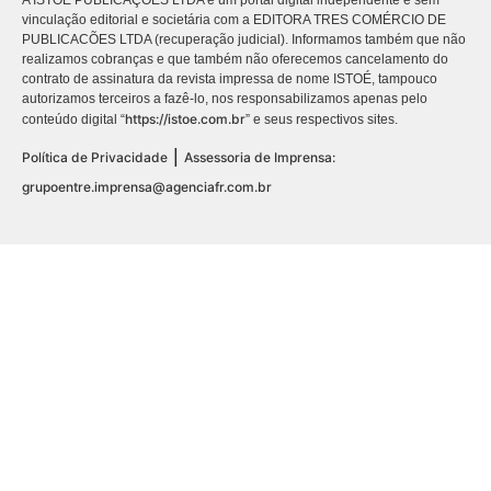
A ISTOÉ PUBLICAÇÕES LTDA é um portal digital independente e sem
vinculação editorial e societária com a EDITORA TRES COMÉRCIO DE
PUBLICACÕES LTDA (recuperação judicial). Informamos também que não
realizamos cobranças e que também não oferecemos cancelamento do
contrato de assinatura da revista impressa de nome ISTOÉ, tampouco
autorizamos terceiros a fazê-lo, nos responsabilizamos apenas pelo
https://istoe.com.br
conteúdo digital “
” e seus respectivos sites.
|
Política de Privacidade
Assessoria de Imprensa:
grupoentre.imprensa@agenciafr.com.br