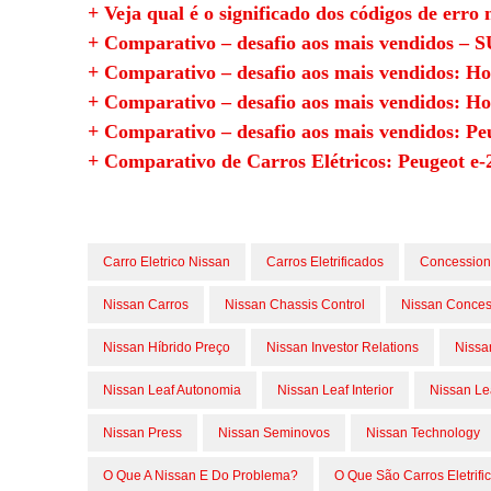
+ Veja qual é o significado dos códigos de erro 
+ Comparativo – desafio aos mais vendidos – 
+ Comparativo – desafio aos mais vendidos: Ho
+ Comparativo – desafio aos mais vendidos: H
+ Comparativo – desafio aos mais vendidos: P
+ Comparativo de Carros Elétricos: Peugeot e-
Carro Eletrico Nissan
Carros Eletrificados
Concession
Nissan Carros
Nissan Chassis Control
Nissan Conces
Nissan Híbrido Preço
Nissan Investor Relations
Nissa
Nissan Leaf Autonomia
Nissan Leaf Interior
Nissan Le
Nissan Press
Nissan Seminovos
Nissan Technology
O Que A Nissan E Do Problema?
O Que São Carros Eletrifi