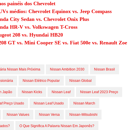
nos painéis dos Chevrolet
SUVs médios: Chevrolet Equinox vs. Jeep Compass
nda City Sedan vs. Chevrolet Onix Plus
onda HR-V vs. Volkswagen T-Cross
eugeot 208 vs. Hyundai HB20
208 GT vs. Mini Cooper SE vs. Fiat 500e vs. Renault Zoe
ária Nissan Mais Próxima
Nissan Ambition 2030
Nissan Brasil
sionária
Nissan Elétrico Popular
Nissan Global
n Japão
Nissan Kicks
Nissan Leaf
Nissan Leaf 2023 Preço
af Preço Usado
Nissan Leaf Usado
Nissan March
Nissan Values
Nissan Versa
Nissan-Mitsubishi
cados?
O Que Significa A Palavra Nissan Em Japonês?