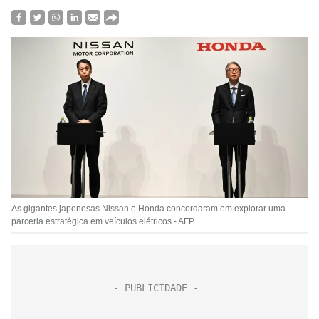
As gigantes japonesas Nissan e Honda concordaram em explorar uma
parceria estratégica em veículos elétricos - AFP