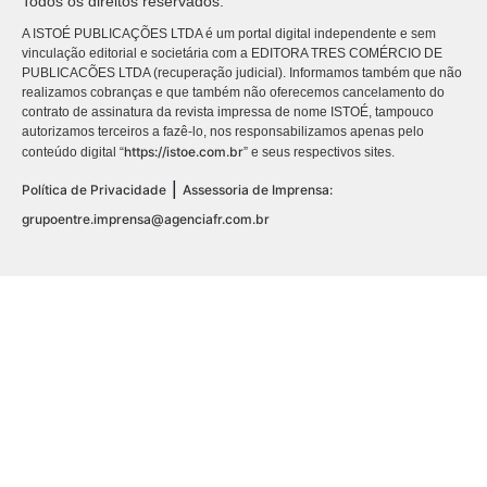
Todos os direitos reservados.
A ISTOÉ PUBLICAÇÕES LTDA é um portal digital independente e sem
vinculação editorial e societária com a EDITORA TRES COMÉRCIO DE
PUBLICACÕES LTDA (recuperação judicial). Informamos também que não
realizamos cobranças e que também não oferecemos cancelamento do
contrato de assinatura da revista impressa de nome ISTOÉ, tampouco
autorizamos terceiros a fazê-lo, nos responsabilizamos apenas pelo
https://istoe.com.br
conteúdo digital “
” e seus respectivos sites.
|
Política de Privacidade
Assessoria de Imprensa:
grupoentre.imprensa@agenciafr.com.br