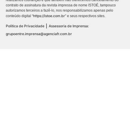
realizamos cobranças e que também não oferecemos cancelamento do
contrato de assinatura da revista impressa de nome ISTOÉ, tampouco
autorizamos terceiros a fazê-lo, nos responsabilizamos apenas pelo
https://istoe.com.br
conteúdo digital “
” e seus respectivos sites.
|
Política de Privacidade
Assessoria de Imprensa:
grupoentre.imprensa@agenciafr.com.br