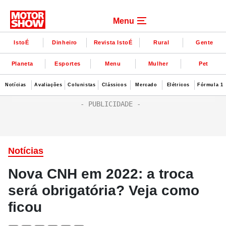
Menu
IstoÉ
Dinheiro
Revista IstoÉ
Rural
Gente
Planeta
Esportes
Menu
Mulher
Pet
Notícias
Avaliações
Colunistas
Clássicos
Mercado
Elétricos
Fórmula 1
Notícias
Nova CNH em 2022: a troca
será obrigatória? Veja como
ficou