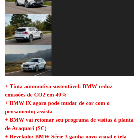
+ Tinta automotiva sustentável: BMW reduz
emissões de CO2 em 40%
+ BMW iX agora pode mudar de cor com o
pensamento; assista
+ BMW vai retomar seu programa de visitas à planta
de Araquari (SC)
+ Revelado: BMW Série 3 ganha novo visual e tela