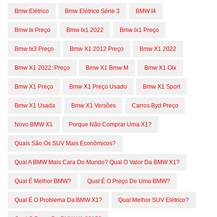
Bmw Elétrico
Bmw Elétrico Série 3
BMW I4
Bmw Ix Preço
Bmw Ix1 2022
Bmw Ix1 Preço
Bmw Ix3 Preço
Bmw X1 2012 Preço
Bmw X1 2022
Bmw X1 2022: Preço
Bmw X1 Bmw M
Bmw X1 Olx
Bmw X1 Preço
Bmw X1 Preço Usado
Bmw X1 Sport
Bmw X1 Usada
Bmw X1 Versões
Carros Byd Preço
Novo BMW X1
Porque Não Comprar Uma X1?
Quais São Os SUV Mais Econômicos?
Qual A BMW Mais Cara Do Mundo? Qual O Valor Da BMW X1?
Qual É Melhor BMW?
Qual É O Preço De Uma BMW?
Qual É O Problema Da BMW X1?
Qual Melhor SUV Elétrico?