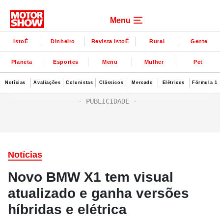
Menu
IstoÉ
Dinheiro
Revista IstoÉ
Rural
Gente
Planeta
Esportes
Menu
Mulher
Pet
Notícias
Avaliações
Colunistas
Clássicos
Mercado
Elétricos
Fórmula 1
Notícias
Novo BMW X1 tem visual
atualizado e ganha versões
híbridas e elétrica