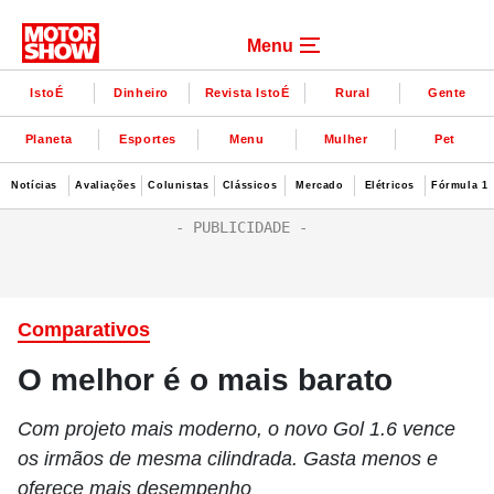
Menu
IstoÉ
Dinheiro
Revista IstoÉ
Rural
Gente
Planeta
Esportes
Menu
Mulher
Pet
Notícias
Avaliações
Colunistas
Clássicos
Mercado
Elétricos
Fórmula 1
Comparativos
O melhor é o mais barato
Com projeto mais moderno, o novo Gol 1.6 vence
os irmãos de mesma cilindrada. Gasta menos e
oferece mais desempenho