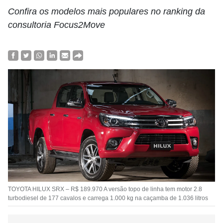
Confira os modelos mais populares no ranking da
consultoria Focus2Move
TOYOTA HILUX SRX – R$ 189.970 A versão topo de linha tem motor 2.8
turbodiesel de 177 cavalos e carrega 1.000 kg na caçamba de 1.036 litros