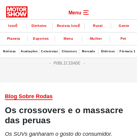
Menu
IstoÉ
Dinheiro
Revista IstoÉ
Rural
Gente
Planeta
Esportes
Menu
Mulher
Pet
Notícias
Avaliações
Colunistas
Clássicos
Mercado
Elétricos
Fórmula 1
Blog Sobre Rodas
Os crossovers e o massacre
das peruas
Os SUVs ganharam o gosto do consumidor.